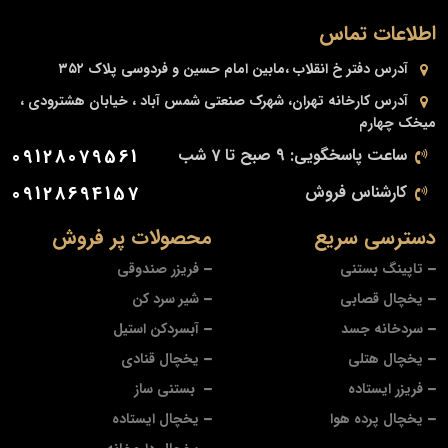
اطلاعات تماس
آدرس دفتر
خ انقلاب ،مابین امام حسین و فردوسی پلاک ۳۵۲
آدرس کارخانه
تهران، شهرک صنعتی شمس آباد ، خیابان هشترودی ،
میخک چهارم
ساعت پاسخگویی: 9 صبح تا 7 شب
09128079561
کارشناس فروش
09128694157
دسترسی سریع
محصولات پر فروش
تاپینگ بستنی
فریزر صندوقی
یخچال قصابی
شیر سرد کن
سردخانه جسد
آبسردکن استیل
یخچال هتلی
یخچال قنادی
فریزر ایستاده
بستنی ساز
یخچال پرده هوا
یخچال ایستاده