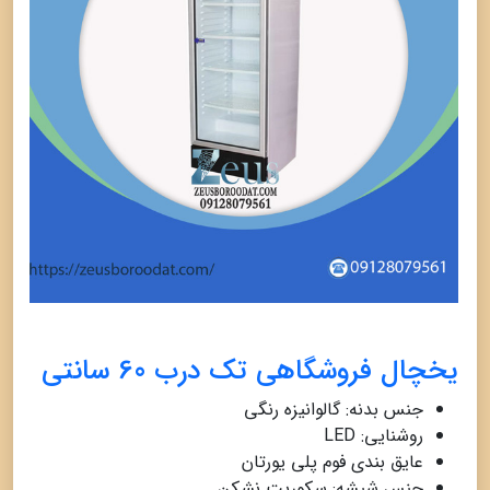
یخچال فروشگاهی تک درب 60 سانتی
سا
جنس بدنه: گالوانیزه رنگی
روشنایی: LED
عایق بندی فوم پلی یورتان
جنس شیشه: سکوریت نشکن