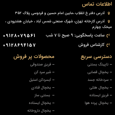
اطلاعات تماس
آدرس دفتر
خ انقلاب ،مابین امام حسین و فردوسی پلاک ۳۵۲
آدرس کارخانه
تهران، شهرک صنعتی شمس آباد ، خیابان هشترودی ،
میخک چهارم
ساعت پاسخگویی: 9 صبح تا 7 شب
09128079561
کارشناس فروش
09128694157
دسترسی سریع
محصولات پر فروش
تاپینگ بستنی
فریزر صندوقی
یخچال قصابی
شیر سرد کن
سردخانه جسد
آبسردکن استیل
یخچال هتلی
یخچال قنادی
فریزر ایستاده
بستنی ساز
یخچال پرده هوا
یخچال ایستاده
یخچال داروخانه