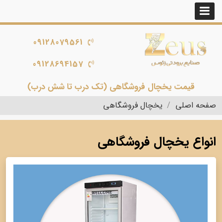
09128079561
09128694157
قیمت یخچال فروشگاهی (تک درب تا شش درب)
صفحه اصلی
یخچال فروشگاهی
انواع یخچال فروشگاهی