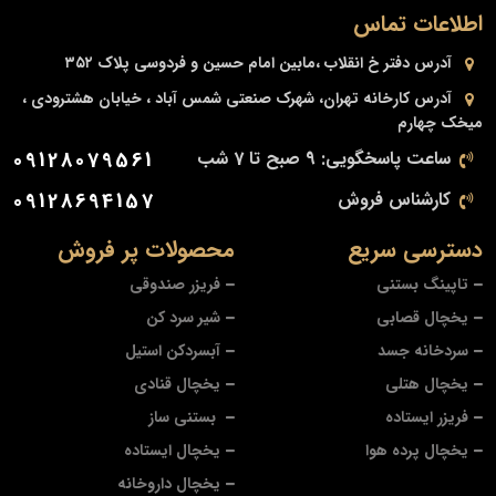
اطلاعات تماس
آدرس دفتر
خ انقلاب ،مابین امام حسین و فردوسی پلاک ۳۵۲
آدرس کارخانه
تهران، شهرک صنعتی شمس آباد ، خیابان هشترودی ،
میخک چهارم
ساعت پاسخگویی: 9 صبح تا 7 شب
09128079561
کارشناس فروش
09128694157
دسترسی سریع
محصولات پر فروش
تاپینگ بستنی
فریزر صندوقی
یخچال قصابی
شیر سرد کن
سردخانه جسد
آبسردکن استیل
یخچال هتلی
یخچال قنادی
فریزر ایستاده
بستنی ساز
یخچال پرده هوا
یخچال ایستاده
یخچال داروخانه