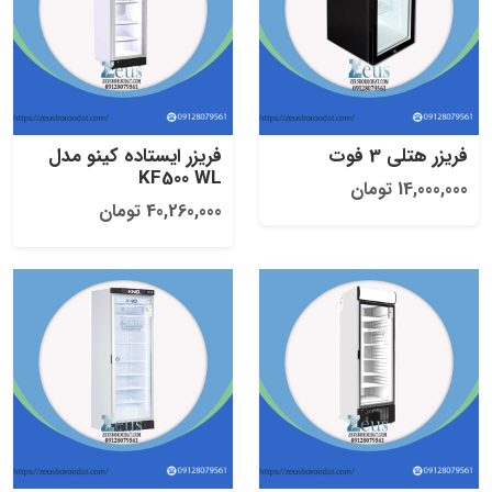
فریزر هتلی 3 فوت
فریزر ایستاده کینو مدل
KF500 WL
14,000,000 تومان
40,260,000 تومان