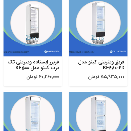
فریزر ویترینی کینو مدل
فریزر ایستاده ویترینی تک
KF680-2D
درب کینو مدل KF500
55,935,000 تومان
40,260,000 تومان