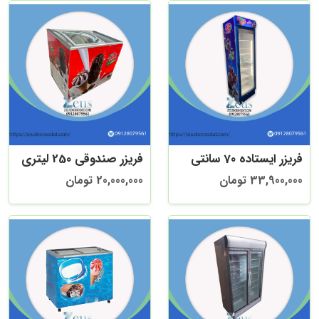
فریزر ایستاده 70 سانتی
فریزر صندوقی 250 لیتری
33,900,000 تومان
20,000,000 تومان