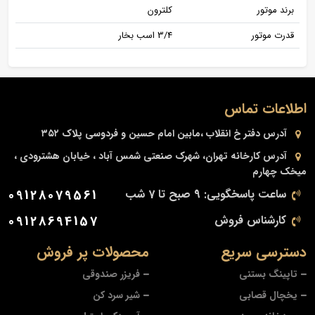
برند موتور
کلترون
قدرت موتور
3/4 اسب بخار
اطلاعات تماس
آدرس دفتر
خ انقلاب ،مابین امام حسین و فردوسی پلاک ۳۵۲
آدرس کارخانه
تهران، شهرک صنعتی شمس آباد ، خیابان هشترودی ،
میخک چهارم
ساعت پاسخگویی: 9 صبح تا 7 شب
09128079561
کارشناس فروش
09128694157
دسترسی سریع
محصولات پر فروش
تاپینگ بستنی
فریزر صندوقی
یخچال قصابی
شیر سرد کن