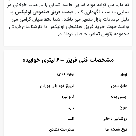
که دارد می تواند مواد غذایی فاسد شدنی را در مدت طولانی در
دمایی مناسب نگهداری کند.
قیمت فریزر صندوقی اونیکس
به
دلیل نوسانات بازار متغیر می باشد. شما متقاضیان گرامی می
توانید جهت خرید فریزر صندوقی اونیکس با کارشناسان فروش
مجموعه زئوس تماس حاصل فرمائید.
مشخصات فنی فریزر 600 لیتری خوابیده
ابعاد
165*61*83
عایق بندی
تزریق فوم پلی یورتان
جنس بدنه
گالوانیزه
چرخ
دارد
روشنایی داخلی
LED
نوع شیشه ها
سکوریت نشکن