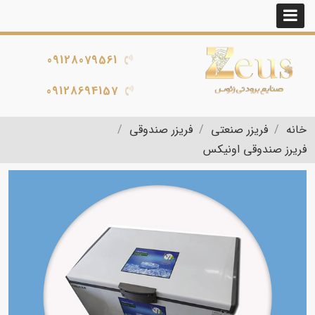
09128079561
09128694157
خانه
فریزر صنعتی
فریزر صندوقی
فریرز صندوقی اونیکس