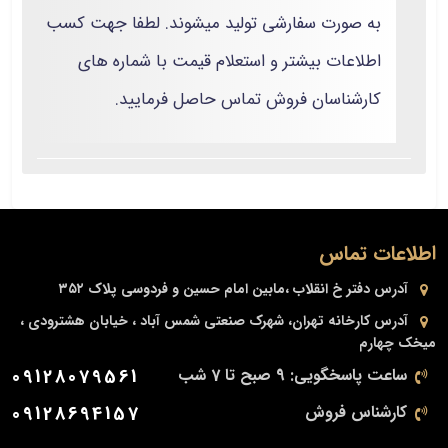
به صورت سفارشی تولید میشوند. لطفا جهت کسب
اطلاعات بیشتر و استعلام قیمت با شماره های
کارشناسان فروش تماس حاصل فرمایید.
اطلاعات تماس
آدرس دفتر
خ انقلاب ،مابین امام حسین و فردوسی پلاک ۳۵۲
آدرس کارخانه
تهران، شهرک صنعتی شمس آباد ، خیابان هشترودی ،
میخک چهارم
ساعت پاسخگویی: 9 صبح تا 7 شب
09128079561
کارشناس فروش
09128694157