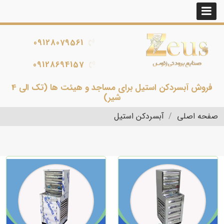
09128079561
09128694157
فروش آبسردکن استیل برای مساجد و هیئت ها (تک الی 4
شیر)
صفحه اصلی
آبسردکن استیل