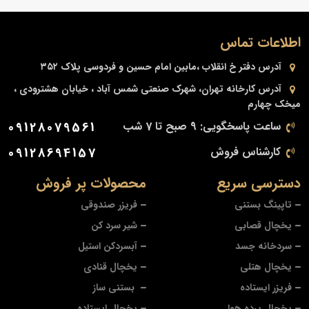
اطلاعات تماس
آدرس دفتر
خ انقلاب ،مابین امام حسین و فردوسی پلاک ۳۵۲
آدرس کارخانه
تهران، شهرک صنعتی شمس آباد ، خیابان هشترودی ،
میخک چهارم
ساعت پاسخگویی: 9 صبح تا 7 شب
09128079561
کارشناس فروش
09128694157
دسترسی سریع
محصولات پر فروش
تاپینگ بستنی
فریزر صندوقی
یخچال قصابی
شیر سرد کن
سردخانه جسد
آبسردکن استیل
یخچال هتلی
یخچال قنادی
فریزر ایستاده
بستنی ساز
یخچال پرده هوا
یخچال ایستاده