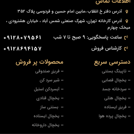
اطلاعات تماس
آدرس دفتر
خ انقلاب ،مابین امام حسین و فردوسی پلاک ۳۵۲
آدرس کارخانه
تهران، شهرک صنعتی شمس آباد ، خیابان هشترودی ،
میخک چهارم
ساعت پاسخگویی: 9 صبح تا 7 شب
09128079561
کارشناس فروش
09128694157
دسترسی سریع
محصولات پر فروش
تاپینگ بستنی
فریزر صندوقی
یخچال قصابی
شیر سرد کن
سردخانه جسد
آبسردکن استیل
یخچال هتلی
یخچال قنادی
فریزر ایستاده
بستنی ساز
یخچال پرده هوا
یخچال ایستاده
یخچال داروخانه