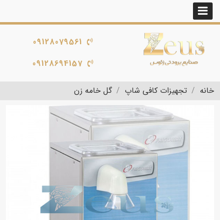
09128079561
09128694157
خانه
تجهیزات کافی شاپ
گل خامه زن