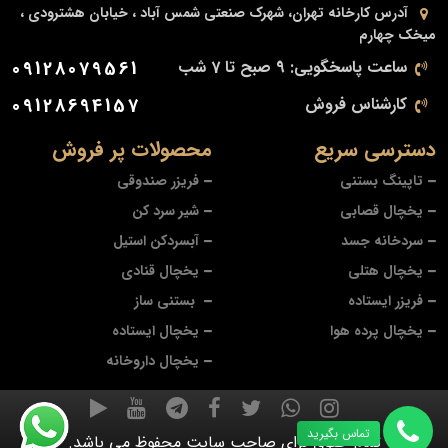
آدرس کارخانه
تهران، شهرک صنعتی شمس آباد ، خیابان هشترودی ،
میخک چهارم
ساعت پاسخگویی: 9 صبح تا 7 شب
09128079561
کارشناس فروش
09128694157
دسترسی سریع
محصولات پر فروش
تاپینگ بستنی
فریزر صندوقی
یخچال قصابی
شیر سرد کن
سردخانه جسد
آبسردکن استیل
یخچال هتلی
یخچال قنادی
فریزر ایستاده
بستنی ساز
یخچال پرده هوا
یخچال ایستاده
یخچال داروخانه
تماس بگیرید
تمام حقوق برای صاحب سایت محفوظ می باشد.