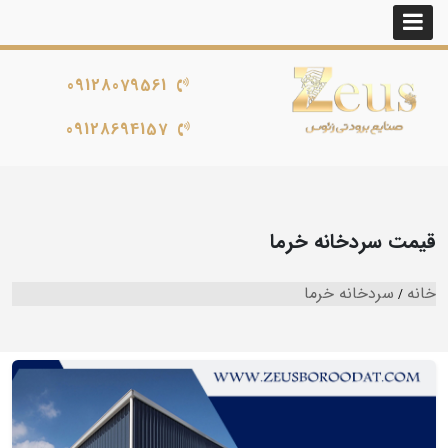
09128079561
09128694157
قیمت سردخانه خرما
خانه
سردخانه خرما