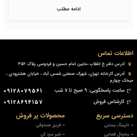
ادامه مطلب
اطلاعات تماس
آدرس دفتر
خ انقلاب ،مابین امام حسین و فردوسی پلاک ۳۵۲
آدرس کارخانه
تهران، شهرک صنعتی شمس آباد ، خیابان هشترودی ،
میخک چهارم
ساعت پاسخگویی: 9 صبح تا 7 شب
09128079561
کارشناس فروش
09128694157
دسترسی سریع
محصولات پر فروش
تاپینگ بستنی
فریزر صندوقی
یخچال قصابی
شیر سرد کن