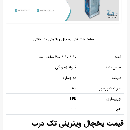
مشخصات فنی یخچال ویترینی 90 سانتی
ابعاد
۹۰ * ۹۰ * ۲۰۰ سانتی متر
جنس بدنه
گالوانیزه رنگی
َشیشه
دو جداره
قدرت کمپرسور
1/4
نورپردازی
LED
تاج
دارد
قیمت یخچال ویترینی تک درب