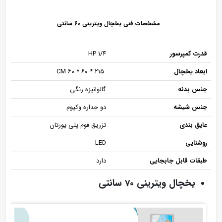
مشخصات فنی یخچال ویترینی 60 سانتی
قدرت کمپرسور
۱/۴ HP
ابعاد یخچال
۲۱۵ * ۶۰ * ۶۰ CM
جنس بدنه
گالوانیزه رنگی
جنس شیشه
دو جداره وکیوم
عایق بندی
تزریق فوم پلی یورتان
روشنایی
LED
طبقات قابل جابجایی
دارد
یخچال ویترینی 70 سانتی