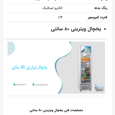
رنگ بدنه
الکترو استاتیک
قدرت کمپرسور
1/4
یخچال ویترینی 80 سانتی
مشخصات فنی یخچال ویترینی 80 سانتی