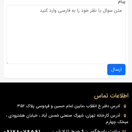
پیام
ارسال
اطلاعات تماس
آدرس دفتر
خ انقلاب ،مابین امام حسین و فردوسی پلاک ۳۵۲
آدرس کارخانه
تهران، شهرک صنعتی شمس آباد ، خیابان هشترودی ،
میخک چهارم
ساعت پاسخگویی: 9 صبح تا 7 شب