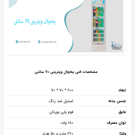
مشخصات فنی یخچال ویترینی 70 سانتی
ابعاد
200 * 70 * 70
جنس بدنه
استیل ضد زنگ
عایق
فوم پلی یورتان
توان مصرف
180 وات
ولتاژ
220 ولت و 50 هرتز