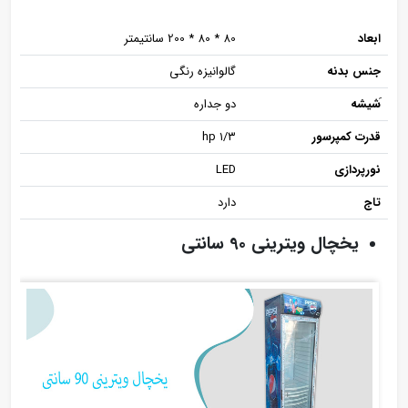
ابعاد
80 * 80 * 200 سانتیمتر
جنس بدنه
گالوانیزه رنگی
َشیشه
دو جداره
قدرت کمپرسور
۱/۳ hp
نورپردازی
LED
تاج
دارد
یخچال ویترینی 90 سانتی