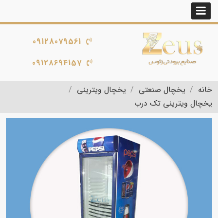
09128079561
09128694157
خانه
یخچال صنعتی
یخچال ویترینی
یخچال ویترینی تک درب