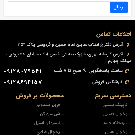
ارسال
اطلاعات تماس
آدرس دفتر
خ انقلاب ،مابین امام حسین و فردوسی پلاک ۳۵۲
آدرس کارخانه
تهران، شهرک صنعتی شمس آباد ، خیابان هشترودی ،
میخک چهارم
ساعت پاسخگویی: 9 صبح تا 7 شب
09128079561
کارشناس فروش
09128694157
دسترسی سریع
محصولات پر فروش
تاپینگ بستنی
فریزر صندوقی
یخچال قصابی
شیر سرد کن
سردخانه جسد
آبسردکن استیل
یخچال هتلی
یخچال قنادی