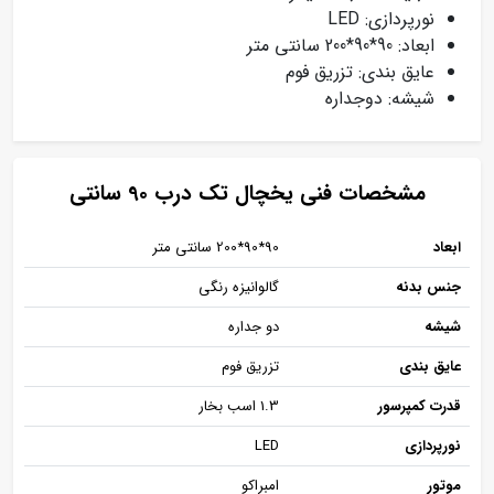
نورپردازی: LED
ابعاد: 90*90*200 سانتی متر
عایق بندی: تزریق فوم
شیشه: دوجداره
مشخصات فنی یخچال تک درب 90 سانتی
ابعاد
90*90*200 سانتی متر
جنس بدنه
گالوانیزه رنگی
شیشه
دو جداره
عایق بندی
تزریق فوم
قدرت کمپرسور
1.3 اسب بخار
نورپردازی
LED
موتور
امبراکو