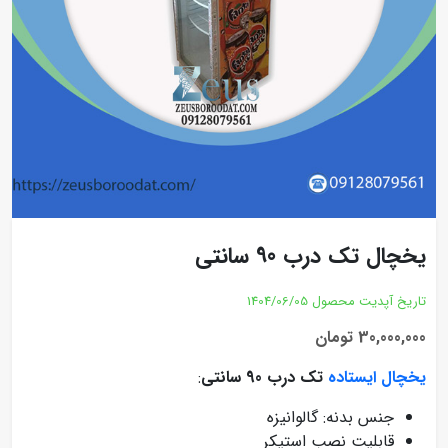
یخچال تک درب 90 سانتی
تاریخ آپدیت محصول
1404/06/05
30,000,000 تومان
یخچال ایستاده
تک درب 90 سانتی
:
جنس بدنه: گالوانیزه
قابلیت نصب استیکر