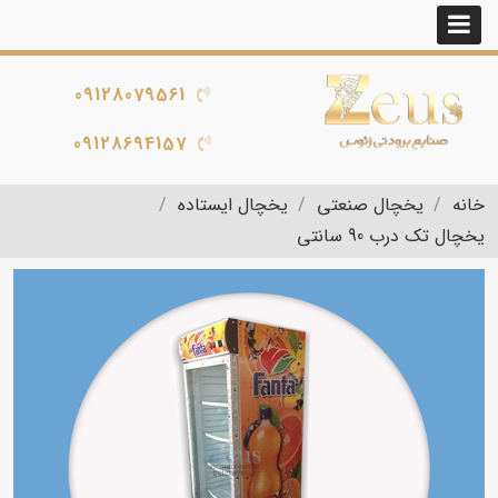
09128079561
09128694157
خانه
یخچال صنعتی
یخچال ایستاده
یخچال تک درب 90 سانتی