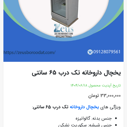
یخچال داروخانه تک درب 65 سانتی
تاریخ آپدیت محصول
1404/06/18
33,000,000 تومان
ویژگی های
یخچال داروخانه
تک درب 65 سانتی
:
جنس بدنه: گالوانیزه
جنس شیشه: سکوریت نشکن