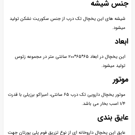
جنس شیشه
شیشه های این یخچال تک درب از جنس سکوریت نشکن تولید
میشود.
ابعاد
این یخچال در ابعاد 65*65*200 سانتی متر در مجموعه زئوس
تولید میشود.
موتور
موتور یخچال دارویی تک درب 65 سانتی، امبراکو برزیلی با قدرت
1/4 اسب بخار می باشد.
عایق بندی
عایق این یخچال داروخانه ای از نوع تزریق فوم پلی یورتان جهت