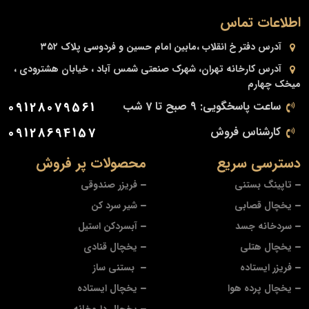
اطلاعات تماس
آدرس دفتر
خ انقلاب ،مابین امام حسین و فردوسی پلاک ۳۵۲
آدرس کارخانه
تهران، شهرک صنعتی شمس آباد ، خیابان هشترودی ،
میخک چهارم
ساعت پاسخگویی: 9 صبح تا 7 شب
09128079561
کارشناس فروش
09128694157
دسترسی سریع
محصولات پر فروش
تاپینگ بستنی
فریزر صندوقی
یخچال قصابی
شیر سرد کن
سردخانه جسد
آبسردکن استیل
یخچال هتلی
یخچال قنادی
فریزر ایستاده
بستنی ساز
یخچال پرده هوا
یخچال ایستاده
یخچال داروخانه