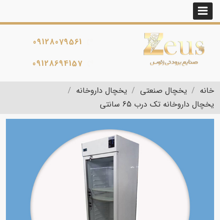
09128079561
09128694157
خانه
یخچال صنعتی
یخچال داروخانه
یخچال داروخانه تک درب 65 سانتی