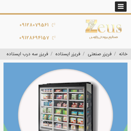
09128079561
09128694157
خانه
فریزر صنعتی
فریزر ایستاده
فریزر سه درب ایستاده