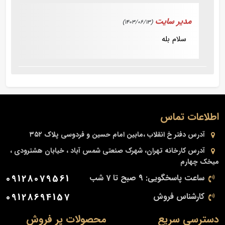
مدیر سایت
(1403/06/13)
سلام بله
اطلاعات تماس
آدرس دفتر
خ انقلاب ،مابین امام حسین و فردوسی پلاک ۳۵۲
آدرس کارخانه
تهران، شهرک صنعتی شمس آباد ، خیابان هشترودی ،
میخک چهارم
ساعت پاسخگویی: 9 صبح تا 7 شب
09128079561
کارشناس فروش
09128694157
دسترسی سریع
محصولات پر فروش