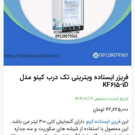
فریزر ایستاده ویترینی تک درب کینو مدل
KF615-1D
تاریخ آپدیت محصول
1404/02/09
42,625,000 تومان
این
فریزر ایستاده کینو
دارای گنجایش کلی 300 لیتر می باشد.
این محصول با استفاده از شیشه های سکوریت و سه جداره