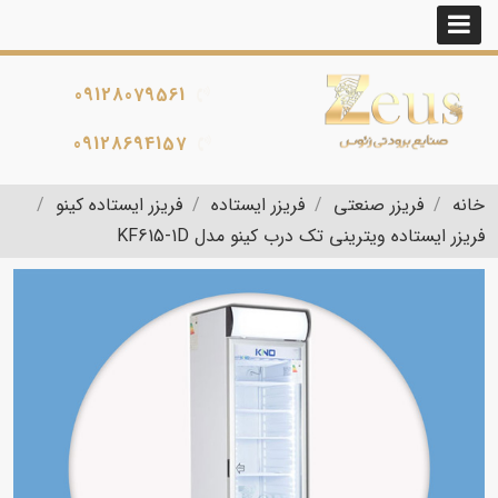
09128079561
09128694157
خانه
فریزر صنعتی
فریزر ایستاده
فریزر ایستاده کینو
فریزر ایستاده ویترینی تک درب کینو مدل KF615-1D