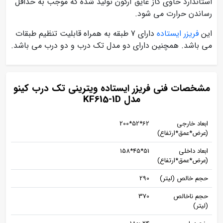
استاندارد حاوی گاز عایق آرگون تولید شده که موجب به حداقل
رساندن حرارت می شود.
این
فریزر ایستاده
دارای 7 طبقه به همراه قابلیت تنظیم طبقات
می باشد. همچنین دارای دو مدل تک درب و دو درب می باشد.
مشخصات فنی فریزر ایستاده ویترینی تک درب کینو
مدل KF615-1D
ابعاد خارجی
62*52*200
(عرض*عمق*ارتفاع)
ابعاد داخلی
51*45*158
(عرض*عمق*ارتفاع)
حجم خالص (لیتر)
290
حجم ناخالص
370
(لیتر)