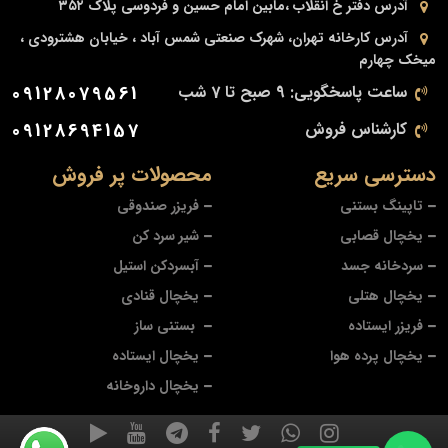
آدرس دفتر
خ انقلاب ،مابین امام حسین و فردوسی پلاک ۳۵۲
آدرس کارخانه
تهران، شهرک صنعتی شمس آباد ، خیابان هشترودی ،
میخک چهارم
ساعت پاسخگویی: 9 صبح تا 7 شب
09128079561
کارشناس فروش
09128694157
دسترسی سریع
محصولات پر فروش
تاپینگ بستنی
فریزر صندوقی
یخچال قصابی
شیر سرد کن
سردخانه جسد
آبسردکن استیل
یخچال هتلی
یخچال قنادی
فریزر ایستاده
بستنی ساز
یخچال پرده هوا
یخچال ایستاده
یخچال داروخانه