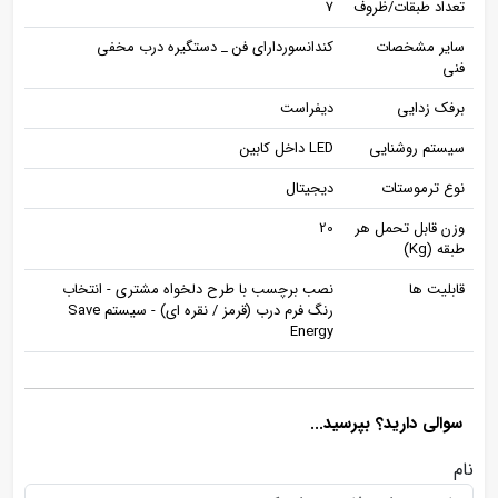
تعداد طبقات/ظروف
7
سایر مشخصات
کندانسوردارای فن _ دستگیره درب مخفی
فنی
برفک زدایی
دیفراست
سیستم روشنایی
LED داخل کابین
نوع ترموستات
دیجیتال
وزن قابل تحمل هر
20
طبقه (Kg)
قابلیت ها
نصب برچسب با طرح دلخواه مشتری - انتخاب
رنگ فرم درب (قرمز / نقره ای) - سیستم Save
Energy
سوالی دارید؟ بپرسید...
نام