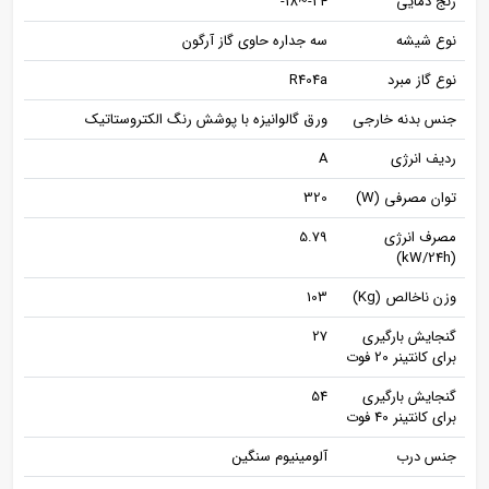
رنج دمایی
24-~18-
نوع شیشه
سه جداره حاوی گاز آرگون
نوع گاز مبرد
R404a
جنس بدنه خارجی
ورق گالوانیزه با پوشش رنگ الکتروستاتیک
ردیف انرژی
A
توان مصرفی (W)
320
مصرف انرژی
5.79
(kW/24h)
وزن ناخالص (Kg)
103
گنجایش بارگیری
27
برای کانتینر 20 فوت
گنجایش بارگیری
54
برای کانتینر 40 فوت
جنس درب
آلومینیوم سنگین