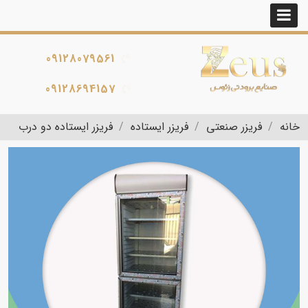
09128079561
09128694157
خانه
فریزر صنعتی
فریزر ایستاده
فریزر ایستاده دو درب