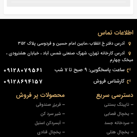
اطلاعات تماس
آدرس دفتر
خ انقلاب ،مابین امام حسین و فردوسی پلاک ۳۵۲
آدرس کارخانه
تهران، شهرک صنعتی شمس آباد ، خیابان هشترودی ،
میخک چهارم
ساعت پاسخگویی: 9 صبح تا 7 شب
09128079561
کارشناس فروش
09128694157
دسترسی سریع
محصولات پر فروش
تاپینگ بستنی
فریزر صندوقی
یخچال قصابی
شیر سرد کن
سردخانه جسد
آبسردکن استیل
یخچال هتلی
یخچال قنادی