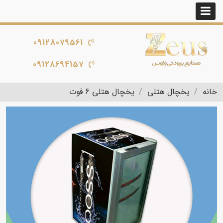
09128079561
09128694157
خانه
یخچال هتلی
یخچال هتلی 6 فوت