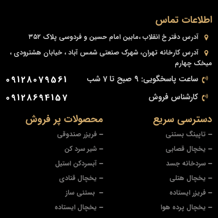
اطلاعات تماس
آدرس دفتر
خ انقلاب ،مابین امام حسین و فردوسی پلاک ۳۵۲
آدرس کارخانه
تهران، شهرک صنعتی شمس آباد ، خیابان هشترودی ،
میخک چهارم
ساعت پاسخگویی: 9 صبح تا 7 شب
09128079561
کارشناس فروش
09128694157
دسترسی سریع
محصولات پر فروش
تاپینگ بستنی
فریزر صندوقی
یخچال قصابی
شیر سرد کن
سردخانه جسد
آبسردکن استیل
یخچال هتلی
یخچال قنادی
فریزر ایستاده
بستنی ساز
یخچال پرده هوا
یخچال ایستاده