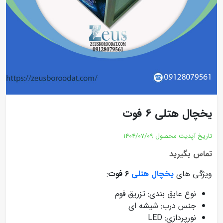
یخچال هتلی 6 فوت
تاریخ آپدیت محصول
1404/07/09
تماس بگیرید
ویژگی های
یخچال هتلی
6 فوت
:
نوع عایق بندی: تزریق فوم
جنس درب: شیشه ای
نورپردازی: LED