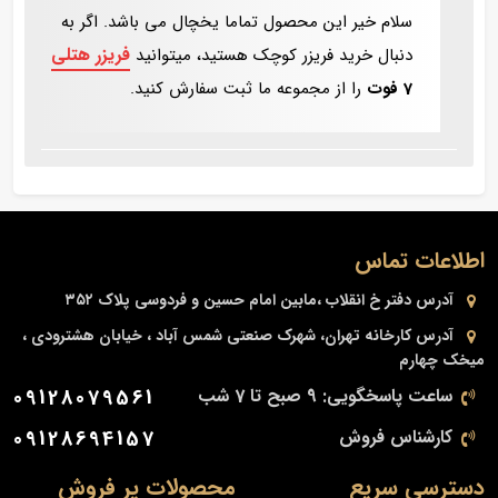
سلام خیر این محصول تماما یخچال می باشد. اگر به
فریزر هتلی
دنبال خرید فریزر کوچک هستید، میتوانید
7 فوت
را از مجموعه ما ثبت سفارش کنید.
اطلاعات تماس
آدرس دفتر
خ انقلاب ،مابین امام حسین و فردوسی پلاک ۳۵۲
آدرس کارخانه
تهران، شهرک صنعتی شمس آباد ، خیابان هشترودی ،
میخک چهارم
ساعت پاسخگویی: 9 صبح تا 7 شب
09128079561
کارشناس فروش
09128694157
دسترسی سریع
محصولات پر فروش