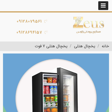
09128079561
09128694157
خانه
یخچال هتلی
یخچال هتلی 7 فوت