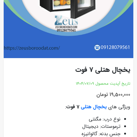
یخچال هتلی 7 فوت
تاریخ آپدیت محصول
1404/07/09
19,500,000 تومان
ویژگی های
یخچال هتلی
7 فوت
:
نوع درب: مگنتی
ترموستات: دیجیتال
جنس بدنه: گالوانیزه