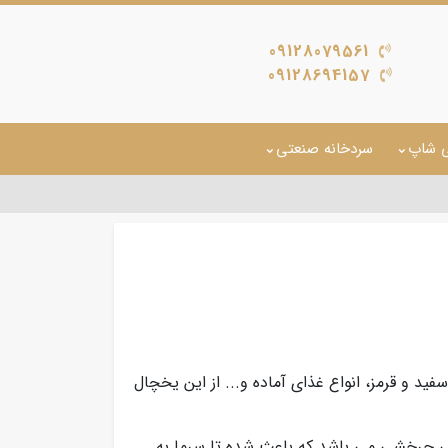
09128079561
09128694157
ی شاپ
سردخانه صنعتی
ید و قرمز، انواع غذای آماده و... از این یخچال
 چرخشی می باشد که باعث شده تا سرما به