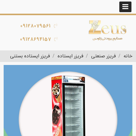
09128079561
09128694157
خانه
فریزر صنعتی
فریزر ایستاده
فریزر ایستاده بستنی