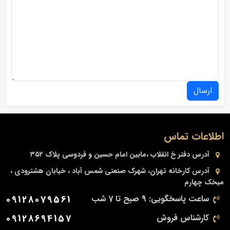
ارسال
اطلاعات تماس
آدرس دفتر
خ انقلاب ،مابین امام حسین و فردوسی پلاک ۳۵۲
آدرس کارخانه
تهران، شهرک صنعتی شمس آباد ، خیابان هشترودی ،
میخک چهارم
ساعت پاسخگویی: 9 صبح تا 7 شب
09128079561
کارشناس فروش
09128694157