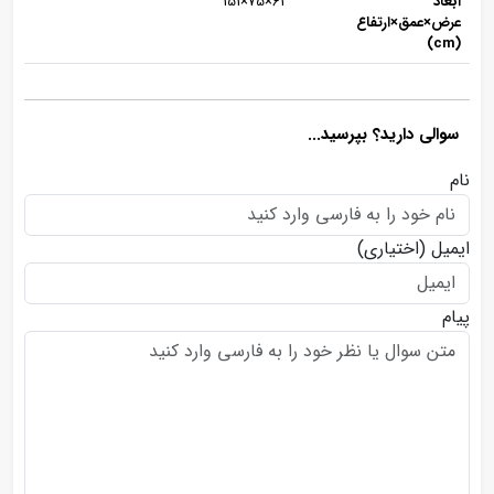
ابعاد
61×75×151
عرض×عمق×ارتفاع
(cm)
سوالی دارید؟ بپرسید...
نام
ایمیل
(اختیاری)
پیام