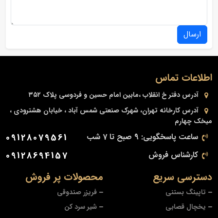
ارسال
اطلاعات تماس
آدرس دفتر
خ انقلاب ،مابین امام حسین و فردوسی پلاک ۳۵۲
آدرس کارخانه
تهران، شهرک صنعتی شمس آباد ، خیابان هشترودی ،
میخک چهارم
ساعت پاسخگویی: 9 صبح تا 7 شب
09128079561
کارشناس فروش
09128694157
دسترسی سریع
محصولات پر فروش
تاپینگ بستنی
فریزر صندوقی
یخچال قصابی
شیر سرد کن