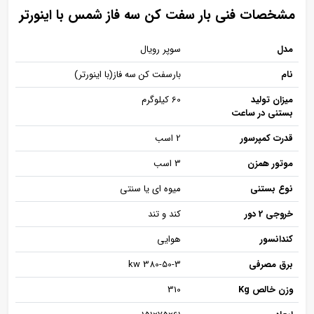
مشخصات فنی بار سفت کن سه فاز شمس با اینورتر
مدل
سوپر رویال
نام
بارسفت کن سه فاز(با اینورتر)
میزان تولید
60 کیلوگرم
بستنی در ساعت
قدرت کمپرسور
2 اسب
موتور همزن
3 اسب
نوع بستنی
میوه ای یا سنتی
خروجی 2 دور
کند و تند
کندانسور
هوایی
برق مصرفی
380-50-3 kw
وزن خالص Kg
310