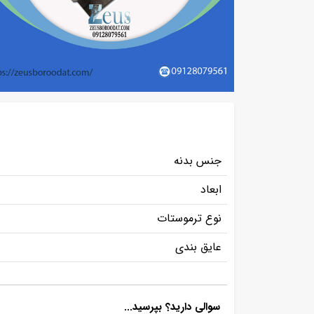
جنس بدنه
ابعاد
نوع ترموستات
عایق بندی
سوالی دارید؟ بپرسید...