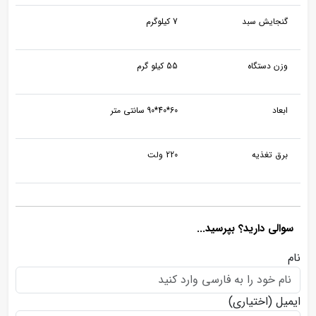
گنجایش سبد
7 کیلوگرم
وزن دستگاه
55 کیلو گرم
ابعاد
60*40*90 سانتی متر
برق تغذیه
220 ولت
سوالی دارید؟ بپرسید...
نام
ایمیل
(اختیاری)