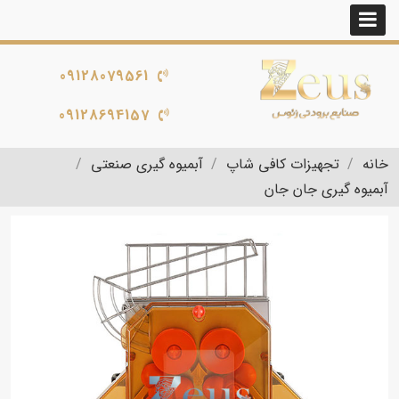
09128079561
09128694157
خانه
تجهیزات کافی شاپ
آبمیوه گیری صنعتی
آبمیوه گیری جان جان