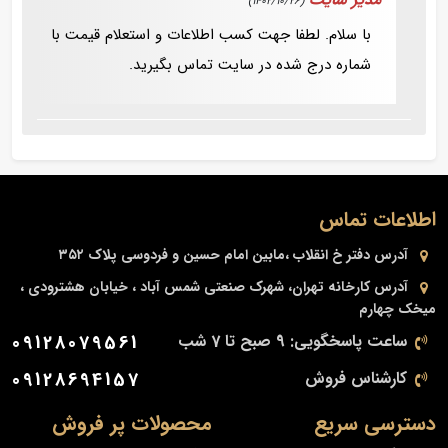
(1402/10/26)
با سلام. لطفا جهت کسب اطلاعات و استعلام قیمت با
شماره درج شده در سایت تماس بگیرید.
اطلاعات تماس
آدرس دفتر
خ انقلاب ،مابین امام حسین و فردوسی پلاک ۳۵۲
آدرس کارخانه
تهران، شهرک صنعتی شمس آباد ، خیابان هشترودی ،
میخک چهارم
ساعت پاسخگویی: 9 صبح تا 7 شب
09128079561
کارشناس فروش
09128694157
دسترسی سریع
محصولات پر فروش