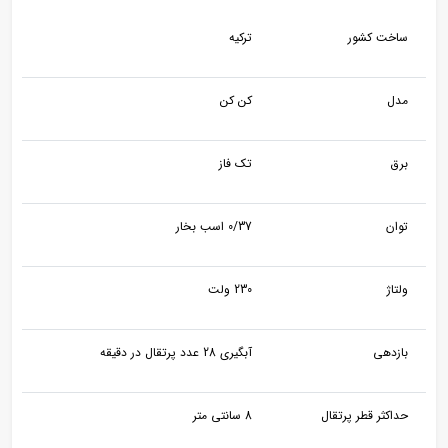
ساخت کشور
ترکیه
مدل
کن کن
برق
تک فاز
توان
0/37 اسب بخار
ولتاژ
230 ولت
بازدهی
آبگیری 28 عدد پرتقال در دقیقه
حداکثر قطر پرتقال
8 سانتی متر