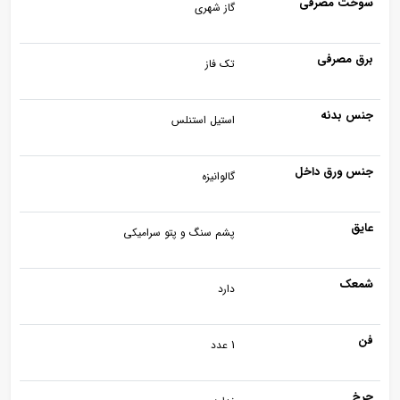
سوخت مصرفی
گاز شهری
برق مصرفی
تک فاز
جنس بدنه
استیل استنلس
جنس ورق داخل
گالوانیزه
عایق
پشم سنگ و پتو سرامیکی
شمعک
دارد
فن
1 عدد
چرخ