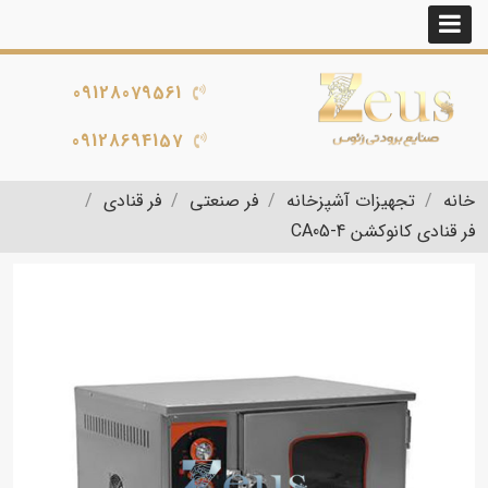
09128079561
09128694157
خانه
تجهیزات آشپزخانه
فر صنعتی
فر قنادی
فر قنادی کانوکشن CA05-4