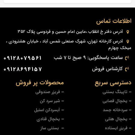
اطلاعات تماس
آدرس دفتر
خ انقلاب ،مابین امام حسین و فردوسی پلاک ۳۵۲
آدرس کارخانه
تهران، شهرک صنعتی شمس آباد ، خیابان هشترودی ،
میخک چهارم
ساعت پاسخگویی: 9 صبح تا 7 شب
09128079561
کارشناس فروش
09128694157
دسترسی سریع
محصولات پر فروش
تاپینگ بستنی
فریزر صندوقی
یخچال قصابی
شیر سرد کن
سردخانه جسد
آبسردکن استیل
یخچال هتلی
یخچال قنادی
فریزر ایستاده
بستنی ساز