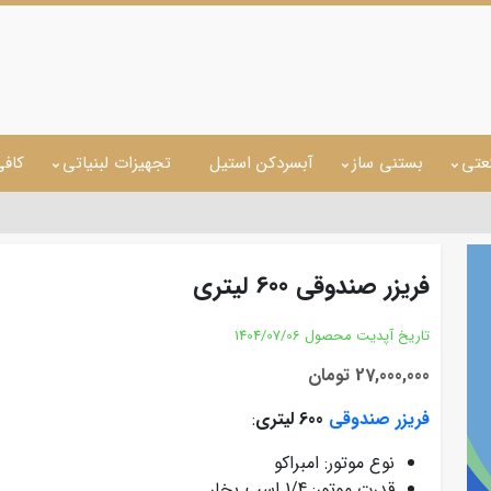
عتی
بستنی ساز
آبسردکن استیل
تجهیزات لبنیاتی
کاف
فریزر صندوقی 600 لیتری
تاریخ آپدیت محصول
1404/07/06
27,000,000 تومان
فریزر صندوقی
600 لیتری
:
نوع موتور: امبراکو
قدرت موتور: 1/4 اسب بخار