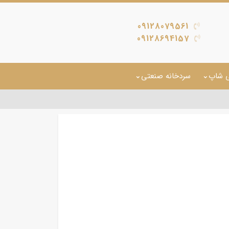
09128079561
09128694157
ی شاپ
سردخانه صنعتی