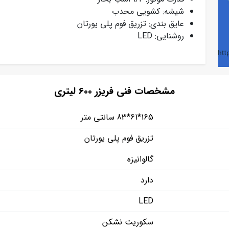
شیشه: کشویی محدب
عایق بندی: تزریق فوم پلی یورتان
روشنایی: LED
مشخصات فنی فریزر 600 لیتری
165*61*83 سانتی متر
تزریق فوم پلی یورتان
گالوانیزه
دارد
LED
سکوریت نشکن