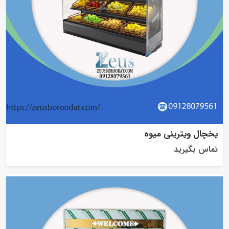
یخچال ویترینی میوه
تماس بگیرید