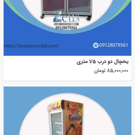
یخچال دو درب 1/5 متری
85,000,000 تومان