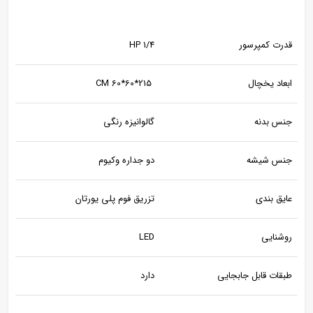
قدرت کمپرسور
1/4 HP
ابعاد یخچال
215*60*60 CM
جنس بدنه
گالوانیزه رنگی
جنس شیشه
دو جداره وکیوم
عایق بندی
تزریق فوم پلی یورتان
روشنایی
LED
طبقات قابل جابجایی
دارد