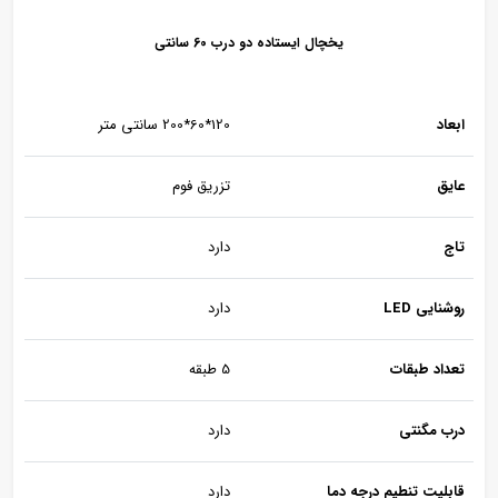
یخچال ایستاده دو درب 60 سانتی
ابعاد
120*60*200 سانتی متر
عایق
تزریق فوم
تاج
دارد
روشنایی LED
دارد
تعداد طبقات
5 طبقه
درب مگنتی
دارد
قابلیت تنطیم درجه دما
دارد