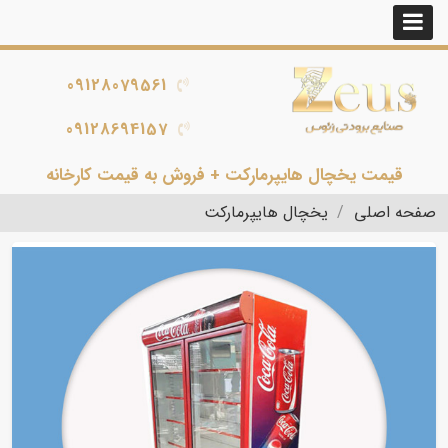
09128079561
09128694157
قیمت یخچال هایپرمارکت + فروش به قیمت کارخانه
صفحه اصلی
یخچال هایپرمارکت