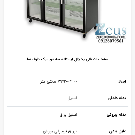
مشخصات فنی یخچال ایستاده سه درب یک طرف نما
ابعاد
200٭200٭79 سانتی متر
بدنه داخلی
استیل
بدنه بیرونی
استیل براق
عایق بندی
تزریق فوم پلی یورتان