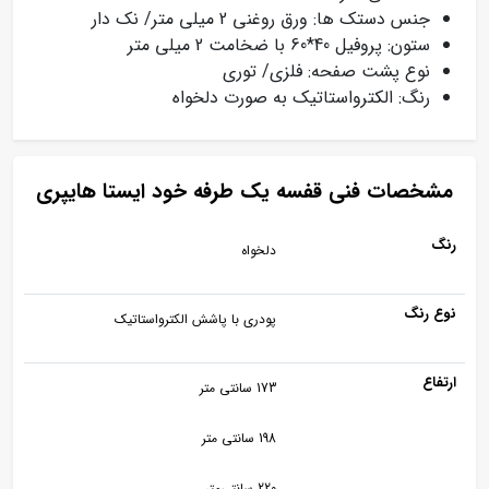
جنس دستک ها: ورق روغنی 2 میلی متر/ نک دار
ستون: پروفیل 40*60 با ضخامت 2 میلی متر
نوع پشت صفحه: فلزی/ توری
رنگ: الکترواستاتیک به صورت دلخواه
مشخصات فنی قفسه یک طرفه خود ایستا هایپری
رنگ
دلخواه
نوع رنگ
پودری با پاشش الکترواستاتیک
ارتفاع
173 سانتی متر
198 سانتی متر
220 سانتی‌متر