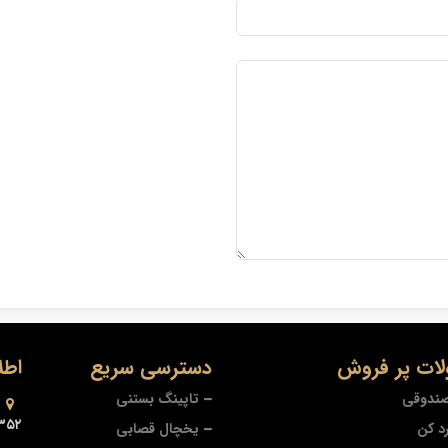
ات پر فروش
دسترسی سریع
اطل
صندوقی
تاپینگ بستنی
۳۵۲
د کن
یخچال قصابی