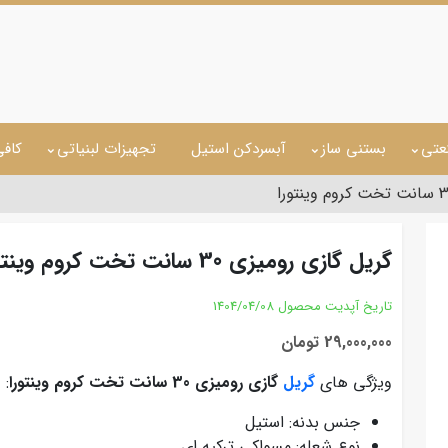
عتی
بستنی ساز
آبسردکن استیل
تجهیزات لبنیاتی
کاف
گریل گازی رومیزی 30 سانت تخت کروم وینتورا
تاریخ آپدیت محصول
1404/04/08
29,000,000 تومان
ویژگی های
گریل
گازی رومیزی 30 سانت تخت کروم وینتورا
:
جنس بدنه: استیل
نوع شعله: مسواکی ترکیه ای