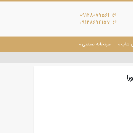
09128079561
09128694157
ی شاپ
سردخانه صنعتی