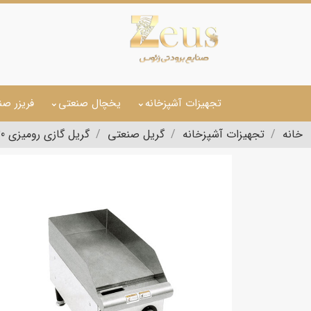
تجهیزات آشپزخانه
یخچال صنعتی
فریزر صن
خانه
تجهیزات آشپزخانه
گریل صنعتی
گریل گازی رومیزی 30 سانت تخت کروم وینتورا