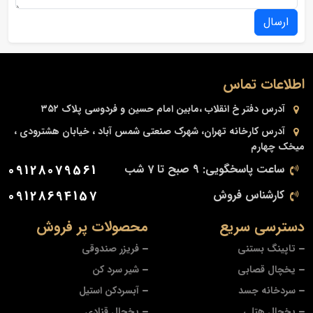
ارسال
اطلاعات تماس
آدرس دفتر
خ انقلاب ،مابین امام حسین و فردوسی پلاک ۳۵۲
آدرس کارخانه
تهران، شهرک صنعتی شمس آباد ، خیابان هشترودی ،
میخک چهارم
ساعت پاسخگویی: 9 صبح تا 7 شب
09128079561
کارشناس فروش
09128694157
دسترسی سریع
محصولات پر فروش
تاپینگ بستنی
فریزر صندوقی
یخچال قصابی
شیر سرد کن
سردخانه جسد
آبسردکن استیل
یخچال هتلی
یخچال قنادی