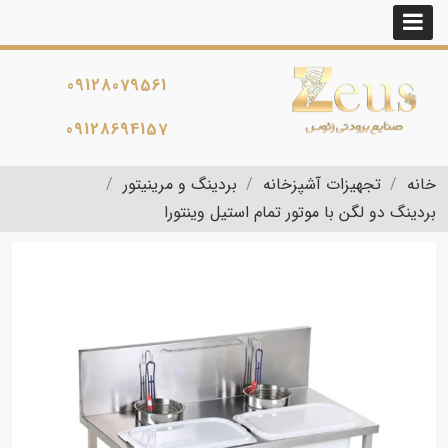
09128079561
09128694157
خانه
تجهیزات آشپزخانه
بردینگ و مرینیتور
بردینگ دو لگن با موتور تمام استیل وینتورا