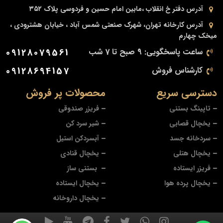
آدرس دفتر
خ انقلاب ،مابین امام حسین و فردوسی پلاک ۳۵۲
آدرس کارخانه
تهران، شهرک صنعتی شمس آباد ، خیابان هشترودی ،
میخک چهارم
ساعت پاسخگویی: 9 صبح تا 7 شب
09128079561
کارشناس فروش
09128694157
دسترسی سریع
محصولات پر فروش
تاپینگ بستنی
فریزر صندوقی
یخچال قصابی
شیر سرد کن
سردخانه جسد
آبسردکن استیل
یخچال هتلی
یخچال قنادی
فریزر ایستاده
بستنی ساز
یخچال پرده هوا
یخچال ایستاده
یخچال داروخانه