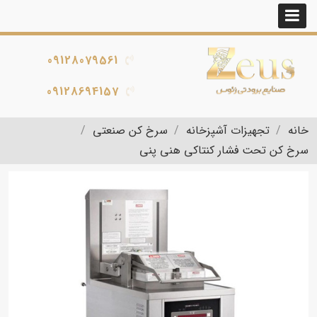
09128079561
09128694157
خانه
تجهیزات آشپزخانه
سرخ کن صنعتی
سرخ کن تحت فشار کنتاکی هنی پنی