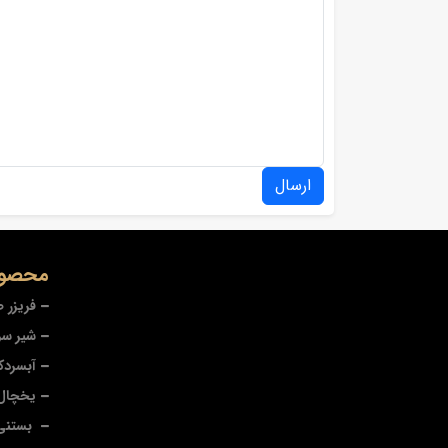
ارسال
محصول
فریزر 
شیر سر
آبسردک
یخچال 
بستنی