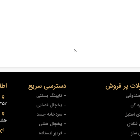
ات پر فروش
دسترسی سریع
اطل
صندوقی
تاپینگ بستنی
۳۵۲
د کن
یخچال قصابی
ن استیل
سردخانه جسد
هشتر
قنادی
یخچال هتلی
 ساز
فریزر ایستاده