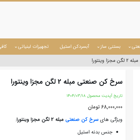
عتی
بستنی ساز
آبسردکن استیل
تجهیزات لبنیاتی
کاف
ا وینتورا
سرخ کن صنعتی مبله 2 لگن مجزا وینتورا
تاریخ آپدیت محصول
1404/03/18
68,000,000 تومان
ویژگی های
سرخ کن صنعتی
مبله 2 لگن مجزا وینتورا
:
جنس بدنه استیل