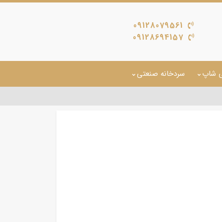
09128079561
09128694157
ی شاپ
سردخانه صنعتی