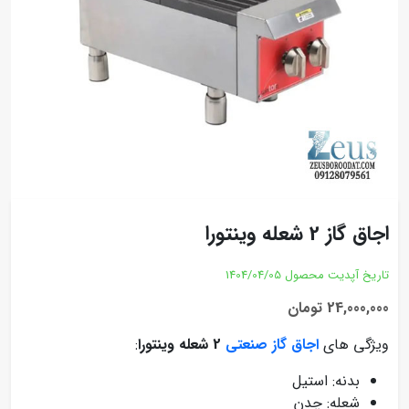
اجاق گاز 2 شعله وینتورا
تاریخ آپدیت محصول
1404/04/05
24,000,000 تومان
ویژگی های
اجاق گاز صنعتی
2 شعله وینتورا
:
بدنه: استیل
شعله: چدن