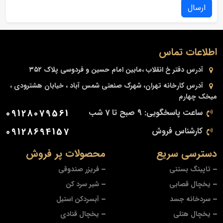
ارسال
اطلاعات تماس
آدرس دفتر
خ انقلاب ،مابین امام حسین و فردوسی پلاک ۳۵۲
آدرس کارخانه
تهران، شهرک صنعتی شمس آباد ، خیابان هشترودی ،
میخک چهارم
ساعت پاسخگویی: 9 صبح تا 7 شب
09128079561
کارشناس فروش
09128694157
دسترسی سریع
محصولات پر فروش
تاپینگ بستنی
فریزر صندوقی
یخچال قصابی
شیر سرد کن
سردخانه جسد
آبسردکن استیل
یخچال هتلی
یخچال قنادی