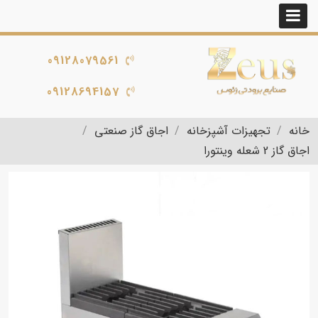
09128079561
09128694157
خانه
تجهیزات آشپزخانه
اجاق گاز صنعتی
اجاق گاز 2 شعله وینتورا