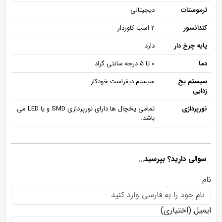
ترموستات
دیجیتالی
کندانسور
2 اسب کاوردار
پایه چرخ دار
دارد
دما
0 تا 5 درجه سانتی گراد
سیستم یخ
سیستم دیفراست خودکار
زدایی
نورپردازی
تمامی یخچال ها دارای نورپردازی SMD و یا LED می
باشد.
سوالی دارید؟ بپرسید...
نام
ایمیل
(اختیاری)