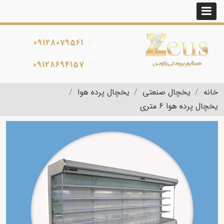
09128079561
09128694157
خانه
یخچال صنعتی
یخچال پرده هوا
یخچال پرده هوا 6 متری