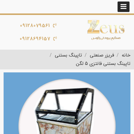
09128079561
09128694157
خانه
فریزر صنعتی
تاپینگ بستنی
تاپینگ بستنی فانتزی 5 لگن