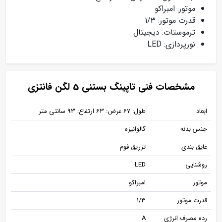
موتور: امبراکو
قدرت موتور: 1/3
ترموستات: دیجیتال
نورپردازی: LED
مشخصات فنی تاپینگ بستنی 5 لگن فانتزی
ابعاد
طول: 67 عرض: 63 ارتفاع: 93 سانتی متر
جنس بدنه
گالوانیزه
عایق بندی
تزریق فوم
روشنایی
LED
موتور
امبراکو
قدرت موتور
1/3
رده مصرف انرژی
A