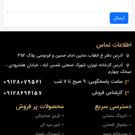
ارسال
اطلاعات تماس
آدرس دفتر
خ انقلاب ،مابین امام حسین و فردوسی پلاک ۳۵۲
آدرس کارخانه
تهران، شهرک صنعتی شمس آباد ، خیابان هشترودی ،
میخک چهارم
ساعت پاسخگویی: 9 صبح تا 7 شب
09128079561
کارشناس فروش
09128694157
دسترسی سریع
محصولات پر فروش
تاپینگ بستنی
فریزر صندوقی
یخچال قصابی
شیر سرد کن
سردخانه جسد
آبسردکن استیل