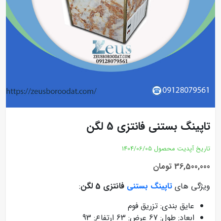
تاپینگ بستنی فانتزی 5 لگن
تاریخ آپدیت محصول
1404/06/05
36,500,000 تومان
ویژگی های
تاپینگ بستنی
فانتزی 5 لگن
:
عایق بندی: تزریق فوم
ابعاد: طول: 67 عرض: 63 ارتفاع: 93