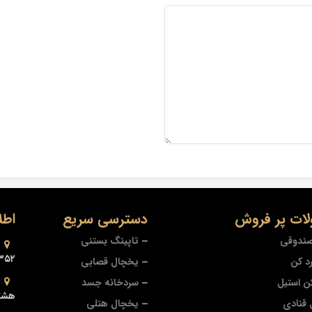
ات پر فروش
دسترسی سریع
اطل
صندوقی
تاپینگ بستنی
۳۵۲
د کن
یخچال قصابی
ن استیل
سردخانه جسد
هشتر
قنادی
یخچال هتلی