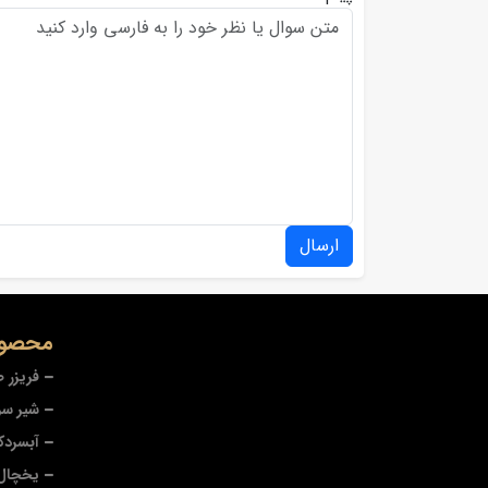
ارسال
محصول
فریزر 
شیر سر
آبسردک
یخچال 