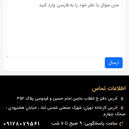
ارسال
اطلاعات تماس
آدرس دفتر
خ انقلاب ،مابین امام حسین و فردوسی پلاک ۳۵۲
آدرس کارخانه
تهران، شهرک صنعتی شمس آباد ، خیابان هشترودی ،
میخک چهارم
ساعت پاسخگویی: 9 صبح تا 7 شب
09128079561