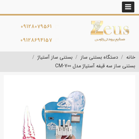
09128079561
09128694157
خانه
دستگاه بستنی ساز
بستنی ساز آستیاژ
بستنی ساز سه قیفه آستیاژ مدل CM-700