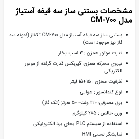
مشخصات بستنی ساز سه قیفه آستیاژ
مدل CM-700
بستنی ساز سه قیفه آستیاژ مدل CM-700 تکفاز (نمونه سه
فاز نیز موجود است)
قدرت موتور همزن : 3 اسب بخار
نیروی محرکه همزن: گیربکس قدرت گرفته از موتور
الکتریکی
ظرفیت مخزن : 15+15 لیتر
نوع کندانسور : هوایی
برق مصرفی: 220 ولت- 50 هرتز (تک فاز)
وزن خالص : 285 کیلوگرم
استفاده از سیستم PLC بجای برد الکترونیکی
نمایشگر لمسی HMI