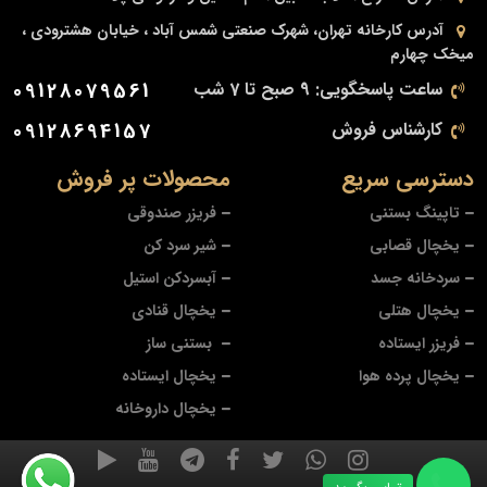
آدرس کارخانه
تهران، شهرک صنعتی شمس آباد ، خیابان هشترودی ،
میخک چهارم
ساعت پاسخگویی: 9 صبح تا 7 شب
09128079561
کارشناس فروش
09128694157
دسترسی سریع
محصولات پر فروش
تاپینگ بستنی
فریزر صندوقی
یخچال قصابی
شیر سرد کن
سردخانه جسد
آبسردکن استیل
یخچال هتلی
یخچال قنادی
فریزر ایستاده
بستنی ساز
یخچال پرده هوا
یخچال ایستاده
یخچال داروخانه