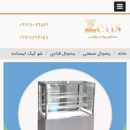
09128079561
09128694157
خانه
یخچال صنعتی
یخچال قنادی
شو کیک ایستاده