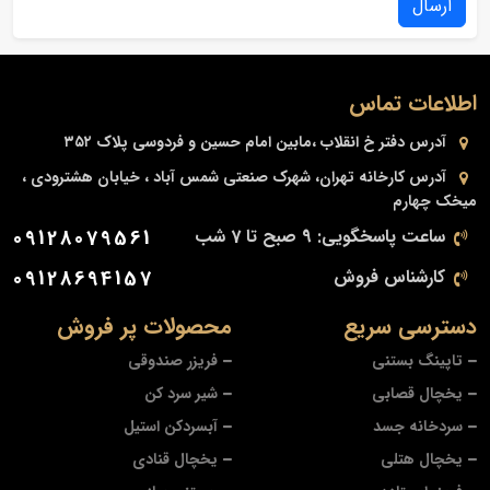
ارسال
اطلاعات تماس
آدرس دفتر
خ انقلاب ،مابین امام حسین و فردوسی پلاک ۳۵۲
آدرس کارخانه
تهران، شهرک صنعتی شمس آباد ، خیابان هشترودی ،
میخک چهارم
ساعت پاسخگویی: 9 صبح تا 7 شب
09128079561
کارشناس فروش
09128694157
دسترسی سریع
محصولات پر فروش
تاپینگ بستنی
فریزر صندوقی
یخچال قصابی
شیر سرد کن
سردخانه جسد
آبسردکن استیل
یخچال هتلی
یخچال قنادی