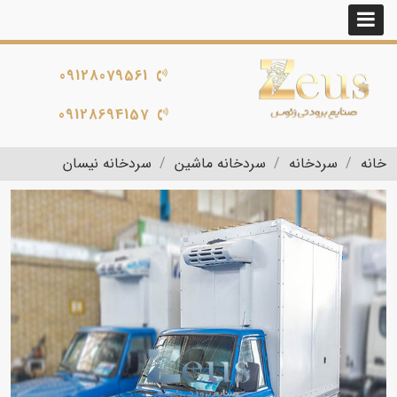
09128079561
09128694157
خانه
سردخانه
سردخانه ماشین
سردخانه نیسان