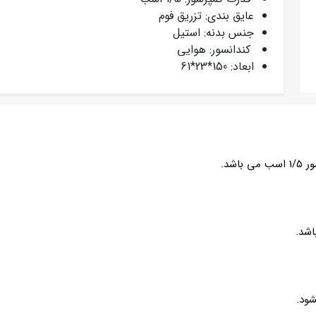
عایق بندی: تزریق فوم
جنس بدنه: استیل
کندانسور: هوایی
ابعاد: 150*23*61
شد.
اشد.