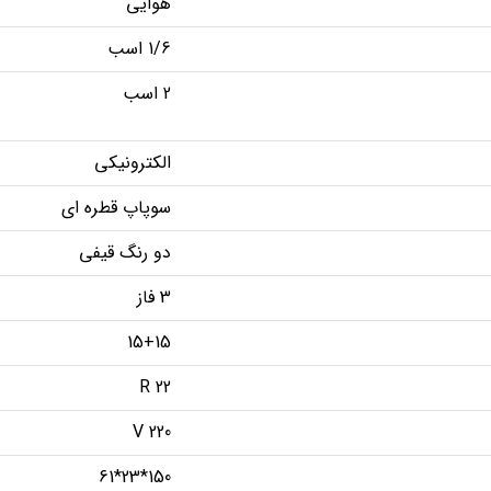
هوایی
1/6 اسب
2 اسب
الکترونیکی
سوپاپ قطره ای
دو رنگ قیفی
3 فاز
15+15
R 22
220 V
150*23*61