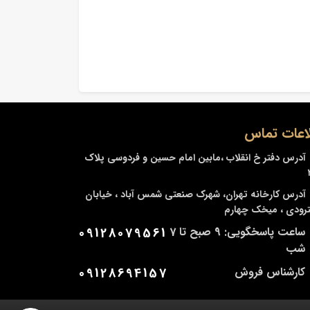
اعات تماس
آدرس دفتر
خ انقلاب ،مابین امام حسین و فردوسی پلاک
آدرس کارخانه
تهران، شهرک صنعتی شمس آباد ، خیابان
ودی ، میخک چهارم
ساعت پاسخگویی: 9 صبح تا 7
09128079561
شب
کارشناس فروش
09128694157