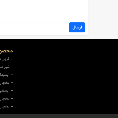
ارسال
محصول
فریزر 
شیر سر
آبسردک
یخچال 
بستنی
یخچال 
یخچال 