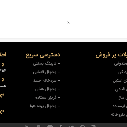
ات پر فروش
دسترسی سریع
اطل
صندوقی
تاپینگ بستنی
۳۵۲
د کن
یخچال قصابی
ن استیل
سردخانه جسد
هشتر
قنادی
یخچال هتلی
 ساز
فریزر ایستاده
ایستاده
یخچال پرده هوا
داروخانه