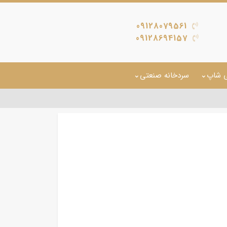
09128079561
09128694157
ی شاپ
سردخانه صنعتی