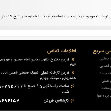
یل نوسانات موجود در بازار، جهت استعلام قیمت با شماره های درج شده د
ی سریع
اطلاعات تماس
 بستنی
آدرس دفتر
خ انقلاب ،مابین امام حسین و فردوس
۳۵۲
 قصابی
آدرس کارخانه
تهران، شهرک صنعتی شمس آباد ، خ
نه جسد
هشترودی ، میخک چهارم
 هتلی
ساعت پاسخگویی: 9 صبح تا 7
8079561
یستاده
شب
پرده هوا
کارشناس فروش
8694157