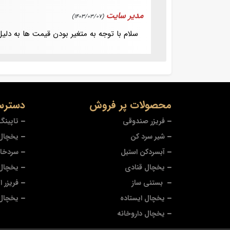
مدیر سایت
(1403/03/07)
سلام با توجه به متغیر بودن قیمت ها به دل
محصولات پر فروش
دسترس
فریزر صندوقی
تاپینگ
شیر سرد کن
یخچال
آبسردکن استیل
سردخا
یخچال قنادی
یخچال
بستنی ساز
فریزر ا
یخچال ایستاده
یخچال 
یخچال داروخانه