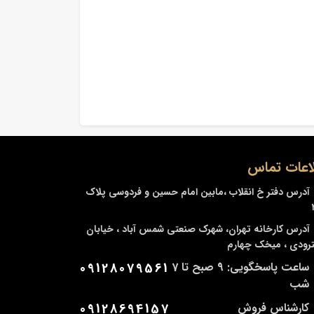
اعات تماس
آدرس دفتر
خ انقلاب ،مابین امام حسین و فردوسی پلاک
آدرس کارخانه
تهران، شهرک صنعتی شمس آباد ، خیابان
ودی ، میخک چهارم
ساعت پاسخگویی: 9 صبح تا 7
09128079561
شب
کارشناس فروش
09128694157