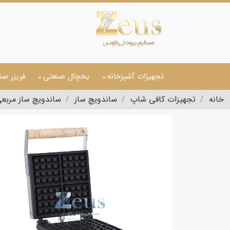
تجهیزات آشپزخانه
یخچال صنعتی
فریزر صن
خانه
تجهیزات کافی شاپ
ساندویچ ساز
ساندویچ ساز مربعی م