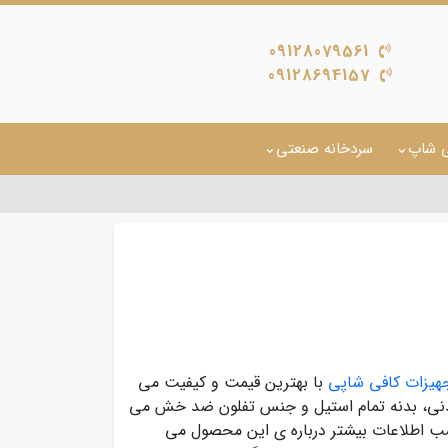
09128079561
09128694157
ی شاپ
سردخانه صنعتی
یزات کافی شاپی
با بهترین قیمت و کیفیت می
ی، بدنه تمام استیل و جنس تفلون ضد خش می
سب اطلاعات بیشتر درباره ی این محصول می