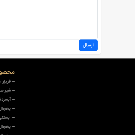
ارسال
محصول
فریزر 
شیر سر
آبسردک
یخچال 
بستنی
یخچال 