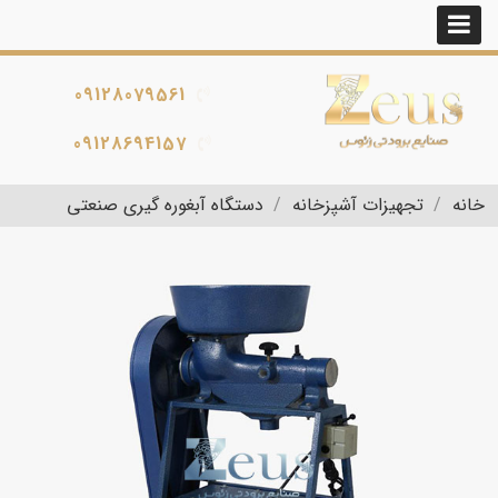
09128079561
09128694157
خانه
تجهیزات آشپزخانه
دستگاه آبغوره گیری صنعتی