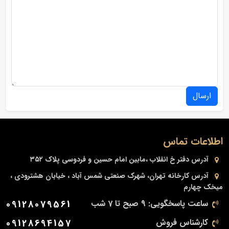
ارسال
اطلاعات تماس
آدرس دفتر
خ انقلاب ،مابین امام حسین و فردوسی پلاک ۳۵۲
آدرس کارخانه
تهران، شهرک صنعتی شمس آباد ، خیابان هشترودی ،
میخک چهارم
ساعت پاسخگویی: 9 صبح تا 7 شب
09128079561
کارشناس فروش
09128694157