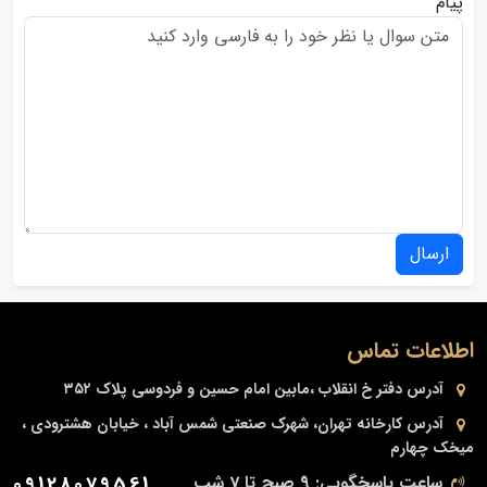
پیام
ارسال
اطلاعات تماس
آدرس دفتر
خ انقلاب ،مابین امام حسین و فردوسی پلاک ۳۵۲
آدرس کارخانه
تهران، شهرک صنعتی شمس آباد ، خیابان هشترودی ،
میخک چهارم
ساعت پاسخگویی: 9 صبح تا 7 شب
09128079561