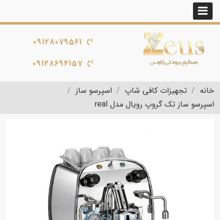
09128079561
09128694157
خانه
تجهیزات کافی شاپ
اسپرسو ساز
اسپرسو ساز تک گروپ رویال مدل real