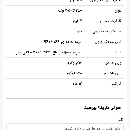
ظرفیت دیگ جوشان
0/5 لیتر
توان
1450تا1750 وات
ظرفیت مخزن
3 لیتر
سیستم تغذیه برقی
دارد
اسپرسو تک گروپ
نیمه حرفه ای BZ09 1GR
ابعاد
عرضxعمقxارتفاع ۳۸x43x25 سانتی متر
وزن خالص
17کیلوگرم
وزن ناخالص
20کیلوگرم
گارانتی
12 ماه
سوالی دارید؟ بپرسید...
نام