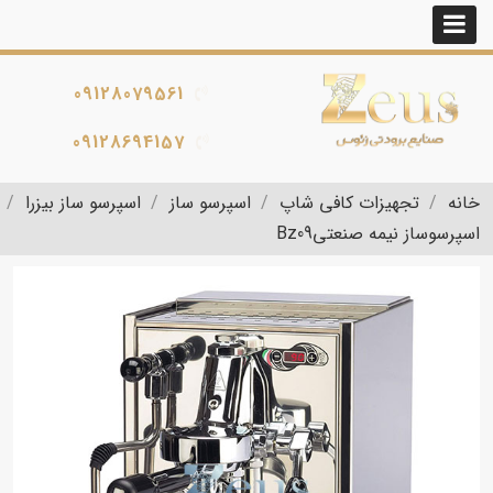
09128079561
09128694157
خانه
تجهیزات کافی شاپ
اسپرسو ساز
اسپرسو ساز بیزرا
اسپرسوساز نیمه صنعتیBz09