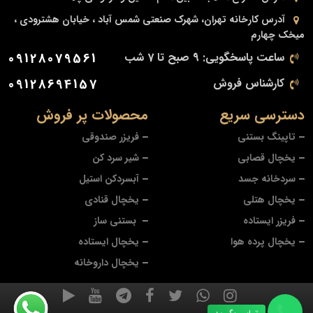
آدرس کارخانه
تهران، شهرک صنعتی شمس آباد ، خیابان هشترودی ،
میخک چهارم
ساعت پاسخگویی: 9 صبح تا 7 شب
09128079561
کارشناس فروش
09128694157
دسترسی سریع
محصولات پر فروش
تاپینگ بستنی
فریزر صندوقی
یخچال قصابی
شیر سرد کن
سردخانه جسد
آبسردکن استیل
یخچال هتلی
یخچال قنادی
فریزر ایستاده
بستنی ساز
یخچال پرده هوا
یخچال ایستاده
یخچال داروخانه