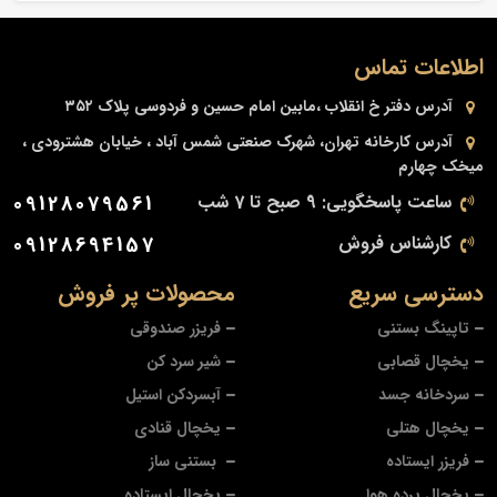
اطلاعات تماس
آدرس دفتر
خ انقلاب ،مابین امام حسین و فردوسی پلاک ۳۵۲
آدرس کارخانه
تهران، شهرک صنعتی شمس آباد ، خیابان هشترودی ،
میخک چهارم
ساعت پاسخگویی: 9 صبح تا 7 شب
09128079561
کارشناس فروش
09128694157
دسترسی سریع
محصولات پر فروش
تاپینگ بستنی
فریزر صندوقی
یخچال قصابی
شیر سرد کن
سردخانه جسد
آبسردکن استیل
یخچال هتلی
یخچال قنادی
فریزر ایستاده
بستنی ساز
یخچال پرده هوا
یخچال ایستاده