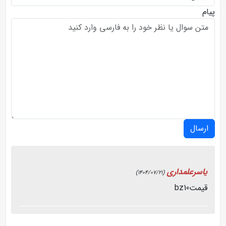
پیام
ارسال
یاسرعلمداری
(1404/07/21)
قیمتbz10