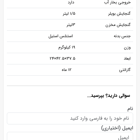
خروجی بخار آب
دارد
گنجایش بویلر
1/5 لیتر
گنجایش مخزن
3لیتر
جنس بدنه
استنلس استیل
وزن
19 کیلوگرم
ابعاد
37.5×42.5×24
گارانتی
12 ماه
سوالی دارید؟ بپرسید...
نام
ایمیل
(اختیاری)