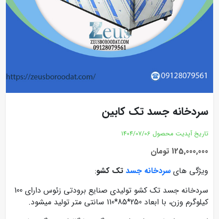
سردخانه جسد تک کابین
تاریخ آپدیت محصول
1404/07/06
125,000,000 تومان
ویژگی های
سردخانه جسد
تک کشو
:
سردخانه جسد تک کشو تولیدی صنایع برودتی زئوس دارای 100
کیلوگرم وزن، با ابعاد 250*85*110 سانتی متر تولید میشود.