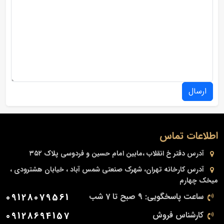
ارسال
اطلاعات تماس
آدرس دفتر
خ انقلاب ،مابین امام حسین و فردوسی پلاک ۳۵۲
آدرس کارخانه
تهران، شهرک صنعتی شمس آباد ، خیابان هشترودی ،
میخک چهارم
ساعت پاسخگویی: 9 صبح تا 7 شب
09128079561
کارشناس فروش
09128694157