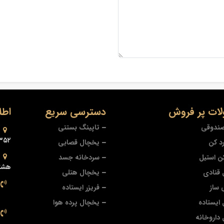
ات پر فروش
دسترسی سریع
اطل
صندوقی
تاپینگ بستنی
۳۵۲
د کن
یخچال قصابی
ن استیل
سردخانه جسد
هشتر
قنادی
یخچال هتلی
 ساز
فریزر ایستاده
ایستاده
یخچال پرده هوا
داروخانه