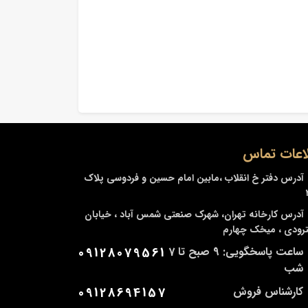
اعات تماس
آدرس دفتر
خ انقلاب ،مابین امام حسین و فردوسی پلاک
آدرس کارخانه
تهران، شهرک صنعتی شمس آباد ، خیابان
ودی ، میخک چهارم
ساعت پاسخگویی: 9 صبح تا 7
09128079561
شب
کارشناس فروش
09128694157