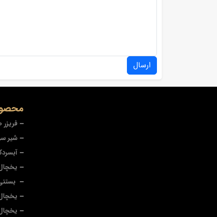
ارسال
محصول
فریزر 
شیر سر
آبسردک
یخچال 
بستنی
یخچال 
یخچال 