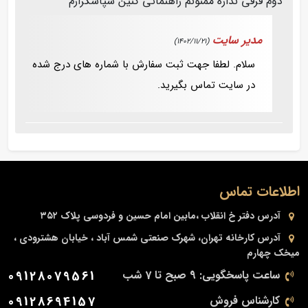
دوم فرقی نداره ممنونم راهنمائی کنین سپاسگزارم
مدیر سایت
(1402/11/21)
سلام. لطفا جهت ثبت سفارش با شماره های درج شده
در سایت تماس بگیرید.
اطلاعات تماس
آدرس دفتر
خ انقلاب ،مابین امام حسین و فردوسی پلاک ۳۵۲
آدرس کارخانه
تهران، شهرک صنعتی شمس آباد ، خیابان هشترودی ،
میخک چهارم
ساعت پاسخگویی: 9 صبح تا 7 شب
09128079561
کارشناس فروش
09128694157