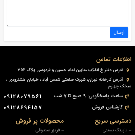
ارسال
اطلاعات تماس
آدرس دفتر
خ انقلاب ،مابین امام حسین و فردوسی پلاک ۳۵۲
آدرس کارخانه
تهران، شهرک صنعتی شمس آباد ، خیابان هشترودی ،
میخک چهارم
ساعت پاسخگویی: 9 صبح تا 7 شب
09128079561
کارشناس فروش
09128694157
دسترسی سریع
محصولات پر فروش
تاپینگ بستنی
فریزر صندوقی