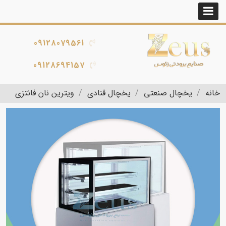
09128079561
09128694157
خانه
یخچال صنعتی
یخچال قنادی
ویترین نان فانتزی